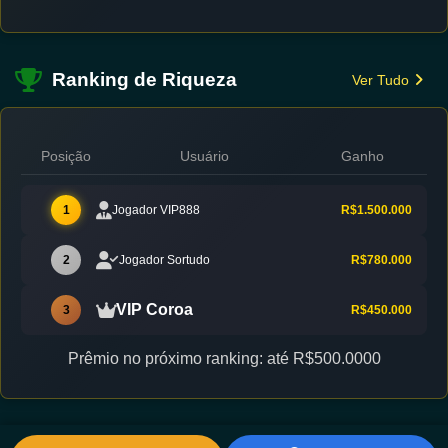
Ranking de Riqueza
Ver Tudo
Posição
Usuário
Ganho
1
Jogador VIP888
R$1.500.000
2
Jogador Sortudo
R$780.000
VIP Coroa
3
R$450.000
Prêmio no próximo ranking: até R$500.0000