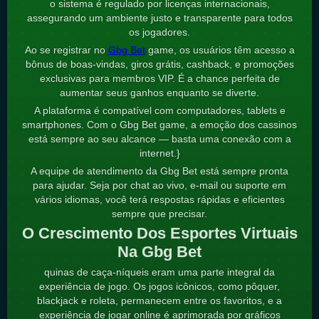
o sistema é regulado por licenças internacionais,
assegurando um ambiente justo e transparente para todos
os jogadores.
Ao se registrar no
Gbg Bet
game, os usuários têm acesso a
bônus de boas-vindas, giros grátis, cashback, e promoções
exclusivas para membros VIP. É a chance perfeita de
aumentar seus ganhos enquanto se diverte.
A plataforma é compatível com computadores, tablets e
smartphones. Com o Gbg Bet game, a emoção dos cassinos
está sempre ao seu alcance — basta uma conexão com a
internet.}
A equipe de atendimento da Gbg Bet está sempre pronta
para ajudar. Seja por chat ao vivo, e-mail ou suporte em
vários idiomas, você terá respostas rápidas e eficientes
sempre que precisar.
O Crescimento Dos Esportes Virtuais
Na Gbg Bet
quinas de caça-níqueis eram uma parte integral da
experiência de jogo. Os jogos icônicos, como pôquer,
blackjack e roleta, permanecem entre os favoritos, e a
experiência de jogar online é aprimorada por gráficos