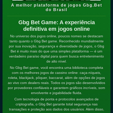
A melhor plataforma de jogos Gbg.Bet
do Brasil
Gbg Bet Game: A experiência
definitiva em jogos online
No universo dos jogos online, poucos nomes se destacam
tanto quanto o Gbg Bet game. Reconhecido mundialmente
por sua inovação, segurança e diversidade de jogos, o Gbg
Bet é muito mais do que uma simples plataforma — é um
verdadeiro paraíso digital para quem busca entretenimento
de alto nível.
No Gbg Bet game, você encontra uma biblioteca completa
com os melhores jogos de cassino online: caça-níqueis,
roleta, blackjack, pôquer, baccarat, além de opções de jogos
ao vivo com dealers reais. Todos os jogos são desenvolvidos
por provedores confiáveis e garantem gráficos incríveis, som
envolvente e jogabilidade fluida.
Com tecnologia de ponta e protocolos avançados de
criptografia, o Gbg Bet garante total segurança nas
transações e proteção aos dados dos usuários. Além disso,