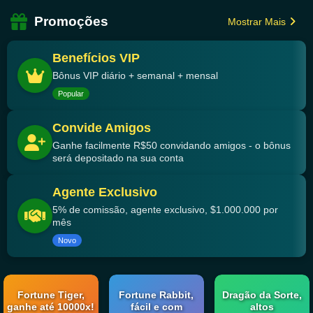
Promoções
Mostrar Mais
Benefícios VIP
Bônus VIP diário + semanal + mensal
Popular
Convide Amigos
Ganhe facilmente R$50 convidando amigos - o bônus
será depositado na sua conta
Agente Exclusivo
5% de comissão, agente exclusivo, $1.000.000 por
mês
Novo
Fortune Tiger,
Fortune Rabbit,
Dragão da Sorte,
ganhe até 10000x!
fácil e com
altos